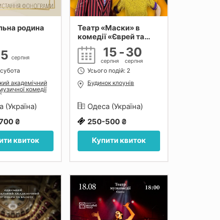
льна родина
Театр «Маски» в
комедії «Єврей та
Еврідіка»
15
-
30
15
серпня
серпня
серпня
 субота
Усього подій: 2
кий академічний
Будинок клоунів
музичної комедії
 Водяного
а (Україна)
Одеса (Україна)
700 ₴
250-500 ₴
ити квиток
Купити квиток