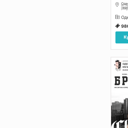
Оде
теа
ім.
Оде
98
К