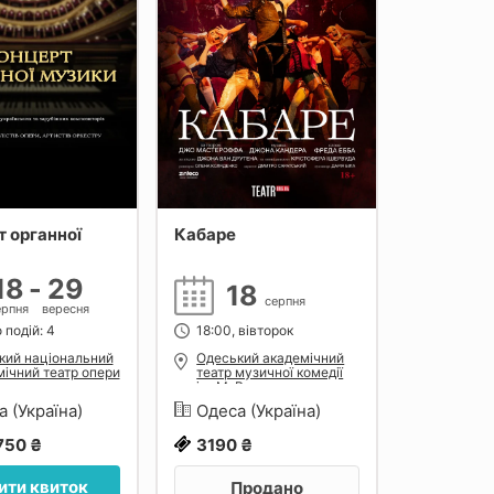
 органної
Кабаре
18
-
29
18
серпня
ерпня
вересня
 подій: 4
18:00, вівторок
кий національний
Одеський академічний
ічний театр опери
театр музичної комедії
ету
ім. М. Водяного
а (Україна)
Одеса (Україна)
750 ₴
3190 ₴
ити квиток
Продано