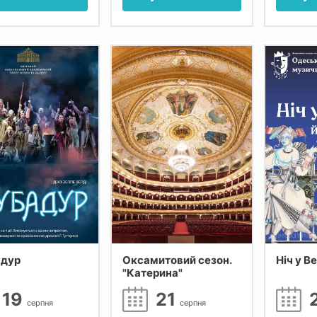
адур
Оксамитовий сезон.
Ніч у Ве
"Катерина"
19
21
серпня
серпня