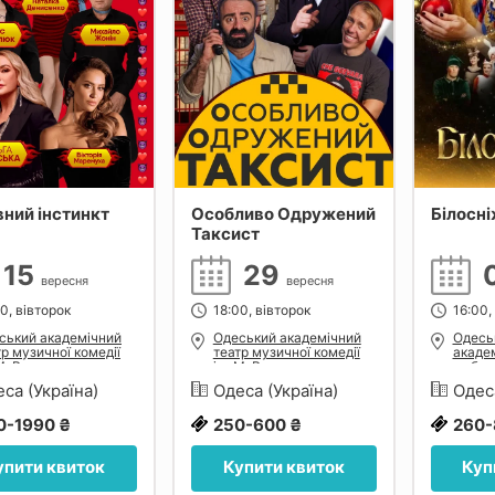
ний інстинкт
Особливо Одружений
Білосн
Таксист
15
29
вересня
вересня
0, вівторок
18:00, вівторок
16:00,
ський академічний
Одеський академічний
Одесь
тр музичної комедії
театр музичної комедії
академ
 М. Водяного
ім. М. Водяного
та бал
са (Україна)
Одеса (Україна)
Одес
0-1990 ₴
250-600 ₴
260-
упити квиток
Купити квиток
Куп