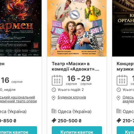
ен
Театр «Маски» в
Концерт
комедії «Адвокат».
музики
Прем`єра
16
-
29
16
серпня
серпня
серпня
с
0, неділя
Усього подій: 2
Усього
ський національний
Будинок клоунів
Одесь
демічний театр опери
академ
балету
та бал
са (Україна)
Одеса (Україна)
Одес
0-850 ₴
250-500 ₴
210-
упити квиток
Купити квиток
Куп