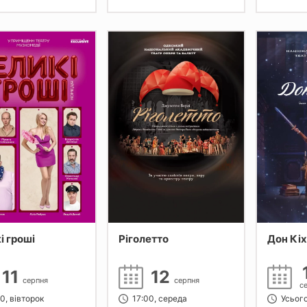
і гроші
Ріголетто
Дон Кіх
11
12
серпня
серпня
с
0, вівторок
17:00, середа
Усього