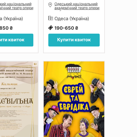
кий національний
Одеський національний
ічний театр опери
академічний театр опери
ету
та балету
а (Україна)
Одеса (Україна)
850 ₴
190-650 ₴
ити квиток
Купити квиток