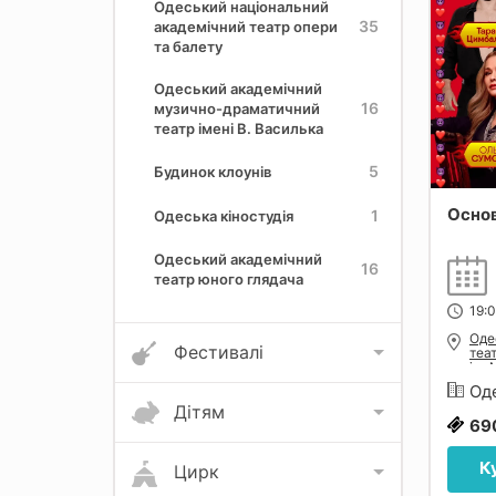
Одеський національний
35
академічний театр опери
та балету
Одеський академічний
16
музично-драматичний
театр імені В. Василька
5
Будинок клоунів
Основ
1
Одеська кіностудія
Одеський академічний
16
театр юного глядача
19:0
Оде
Фестивалі
теа
ім.
Оде
Дітям
69
К
Цирк