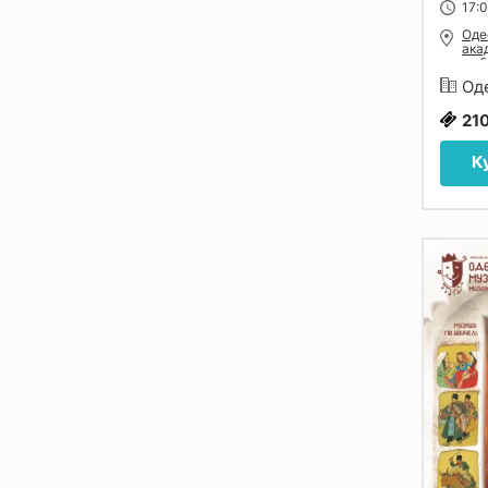
17:
Оде
ака
та 
Оде
21
К