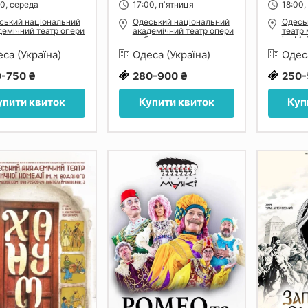
00, середа
17:00, пʼятниця
18:00,
ський національний
Одеський національний
Одесь
демічний театр опери
академічний театр опери
театр 
балету
та балету
ім. М.
са (Україна)
Одеса (Україна)
Одес
0-750 ₴
280-900 ₴
250-
упити квиток
Купити квиток
Куп