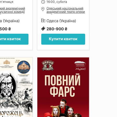
 пʼятниця
16:00, субота
кий академічний
Одеський національний
музичної комедії
академічний театр опери
 Водяного
та балету
а (Україна)
Одеса (Україна)
500 ₴
280-900 ₴
ити квиток
Купити квиток