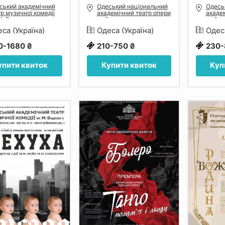
ський академічний
Одеський національний
Одесь
тр музичної комедії
академічний театр опери
академ
 М. Водяного
та балету
та бал
са (Україна)
Одеса (Україна)
Одес
0-1680 ₴
210-750 ₴
230-
упити квиток
Купити квиток
Куп