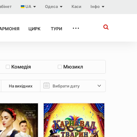
абінет
UA
Одеса
Каси
Інфо
...
АРМОНІЯ
ЦИРК
ТУРИ
Комедія
Мюзикл
На вихідних