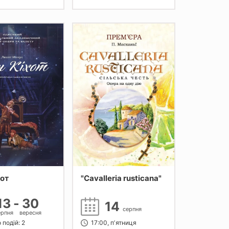
от
"Cavalleria rusticana"
13
-
30
14
серпня
ерпня
вересня
 подій: 2
17:00, пʼятниця