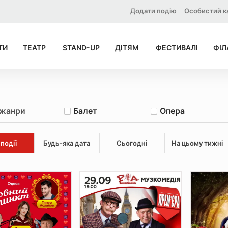
Додати подію
Особистий к
ТИ
ТЕАТР
STAND-UP
ДІТЯМ
ФЕСТИВАЛІ
ФІЛ
 жанри
Балет
Опера
 події
Будь-яка дата
Сьогодні
На цьому тижні