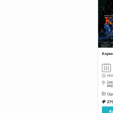
Карм
16:0
Оде
ака
та 
Оде
27
К