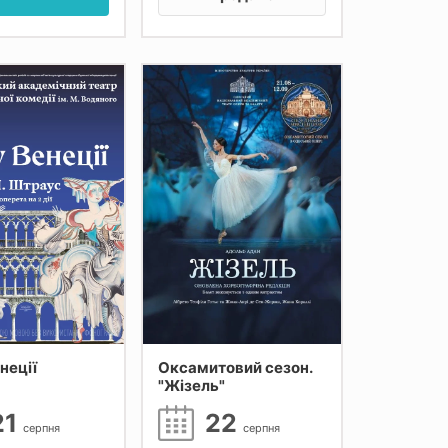
неції
Оксамитовий сезон.
"Жізель"
21
22
серпня
серпня