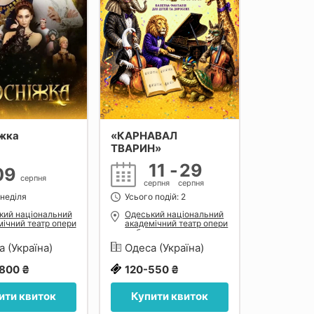
іжка
«КАРНАВАЛ
ТВАРИН»
11
-
29
09
серпня
серпня
серпня
 неділя
Усього подій: 2
кий національний
Одеський національний
ічний театр опери
академічний театр опери
ету
та балету
а (Україна)
Одеса (Україна)
800 ₴
120-550 ₴
ити квиток
Купити квиток