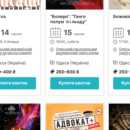
уха
"Болеро". "Танго
Божеві
полум`я і льоду"
14
15
серпня
серпня
0, пʼятниця
16:00, субота
17:00,
ський академічний
Одеський національний
Одесь
тр музичної комедії
академічний театр опери
театр 
 М. Водяного
та балету
ім. М.
са (Україна)
Одеса (Україна)
Одес
0-400 ₴
260-800 ₴
250-
упити квиток
Купити квиток
Куп