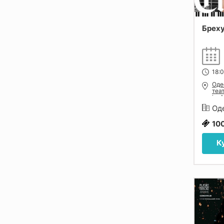
Брех
18:0
Оде
теа
ім.
Оде
10
К