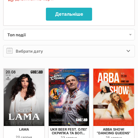
Детальніше
Топ події
LAMA
UKR BEER FEST. ОЛЕГ
ABBA SHOW:
СКРИПКА ТА ВОПЛІ
“DANCING QUEENS”
ВІДОПЛЯСОВА
20
серпня
23
25
серпня
серпня