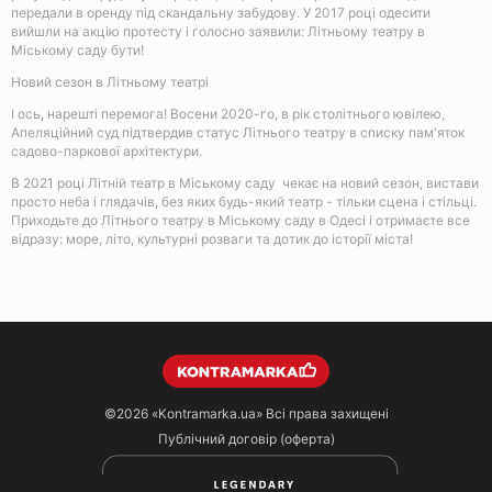
передали в оренду під скандальну забудову. У 2017 році одесити
вийшли на акцію протесту і голосно заявили: Літньому театру в
Міському саду бути!
Новий сезон в Літньому театрі
І ось, нарешті перемога! Восени 2020-го, в рік столітнього ювілею,
Апеляційний суд підтвердив статус Літнього театру в списку пам'яток
садово-паркової архітектури.
В 2021 році Літній театр в Міському саду чекає на новий сезон, вистави
просто неба і глядачів, без яких будь-який театр - тільки сцена і стільці.
Приходьте до Літнього театру в Міському саду в Одесі і отримаєте все
відразу: море, літо, культурні розваги та дотик до історії міста!
©2026
«Kontramarka.ua»
Всі права захищені
Публічний договір (оферта)