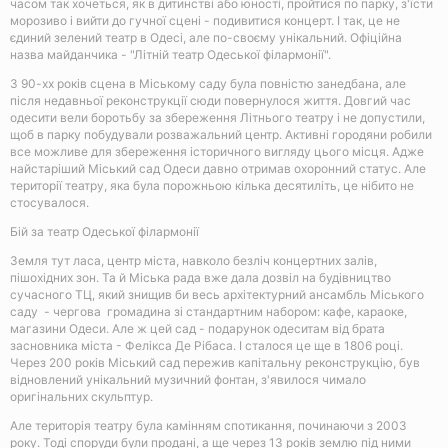
часом так хочеться, як в дитинстві або юності, пройтися по парку, з'їсти
морозиво і вийти до гучної сцені - подивитися концерт. І так, це не
єдиний зелений театр в Одесі, але по-своєму унікальний. Офіційна
назва майданчика - "Літній театр Одеської філармонії".
З 90-хх років сцена в Міському саду була повністю занедбана, але
після недавньої реконструкції сюди повернулося життя. Довгий час
одесити вели боротьбу за збереження Літнього театру і не допустили,
щоб в парку побудували розважальний центр. Активні городяни робили
все можливе для збереження історичного вигляду цього місця. Адже
найстаріший Міський сад Одеси давно отримав охоронний статус. Але
території театру, яка була порожньою кілька десятиліть, це нібито не
стосувалося.
Бій за театр Одеської філармонії
Земля тут ласа, центр міста, навколо безліч концертних залів,
пішохідних зон. Та й Міська рада вже дала дозвіл на будівництво
сучасного ТЦ, який знищив би весь архітектурний ансамбль Міського
саду - чергова громадина зі стандартним набором: кафе, караоке,
магазини Одеси. Але ж цей сад - подарунок одеситам від брата
засновника міста - Фелікса Де Рібаса. І сталося це ще в 1806 році.
Через 200 років Міський сад пережив капітальну реконструкцію, був
відновлений унікальний музичний фонтан, з'явилося чимало
оригінальних скульптур.
Але територія театру була камінням спотикання, починаючи з 2003
року. Тоді споруди були продані, а ще через 13 років землю під ними