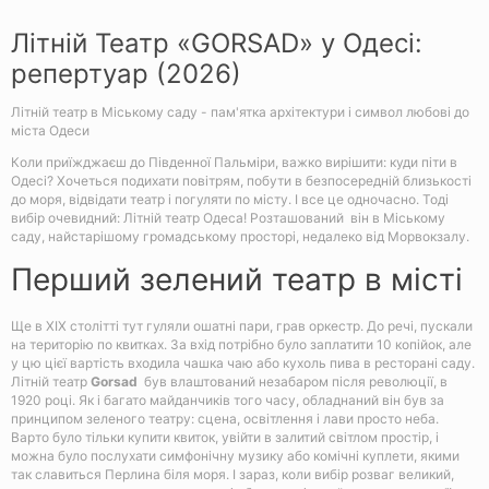
Літній Театр «GORSAD» у Одесі:
репертуар (2026)
Літній театр в Міському саду - пам'ятка архітектури і символ любові до
міста Одеси
Коли приїжджаєш до Південної Пальміри, важко вирішити: куди піти в
Одесі? Хочеться подихати повітрям, побути в безпосередній близькості
до моря, відвідати театр і погуляти по місту. І все це одночасно. Тоді
вибір очевидний: Літній театр Одеса! Розташований він в Міському
саду, найстарішому громадському просторі, недалеко від Морвокзалу.
Перший зелений театр в місті
Ще в XIX столітті тут гуляли ошатні пари, грав оркестр. До речі, пускали
на територію по квитках. За вхід потрібно було заплатити 10 копійок, але
у цю цієї вартість входила чашка чаю або кухоль пива в ресторані саду.
Літній театр
Gorsad
був влаштований незабаром після революції, в
1920 році. Як і багато майданчиків того часу, обладнаний він був за
принципом зеленого театру: сцена, освітлення і лави просто неба.
Варто було тільки купити квиток, увійти в залитий світлом простір, і
можна було послухати симфонічну музику або комічні куплети, якими
так славиться Перлина біля моря. І зараз, коли вибір розваг великий,