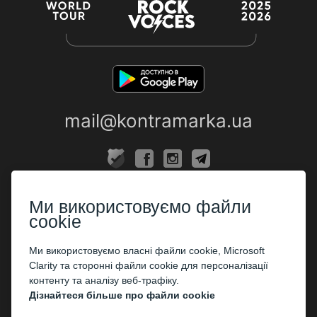
mail@kontramarka.ua
ПРО НАС
Ми використовуємо файли
Каси
cookie
ПАРТНЕРАМ
Ми використовуємо власні файли cookie, Microsoft
Clarity та сторонні файли cookie для персоналізації
Організаторам
контенту та аналізу веб-трафіку.
Корпоративним клієнтам
Дізнайтеся більше про файли cookie
ОПЛАТА