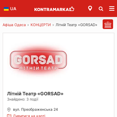
UA
Афіша Одеса
»
КОНЦЕРТИ
»
Літній Театр «GORSAD»
Літній Театр «GORSAD»
Знайдено:
3
події
вул. Преображенська 24
Дивитися на карті