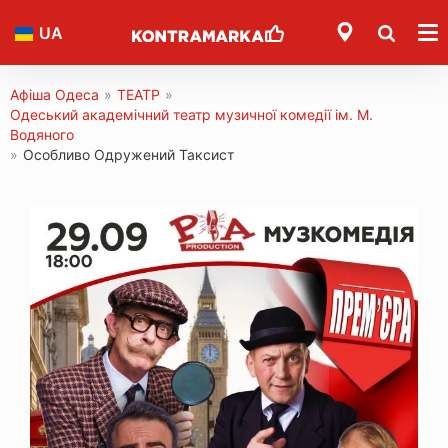
UA
Афіша Одеса
»
ТЕАТР
»
Одеський академічний театр музичної комедії ім. М.
Водяного
»
Особливо Одружений Таксист