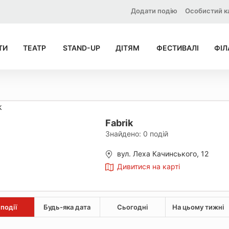
Додати подію
Особистий к
ТИ
ТЕАТР
STAND-UP
ДІТЯМ
ФЕСТИВАЛІ
ФІЛ
Fabrik
Знайдено:
0
подій
вул. Леха Качинського, 12
Дивитися на карті
 події
Будь-яка дата
Сьогодні
На цьому тижні