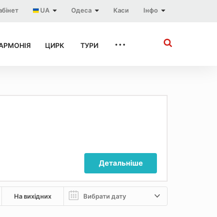
абінет
UA
Одеса
Каси
Інфо
...
АРМОНІЯ
ЦИРК
ТУРИ
Детальніше
На вихідних