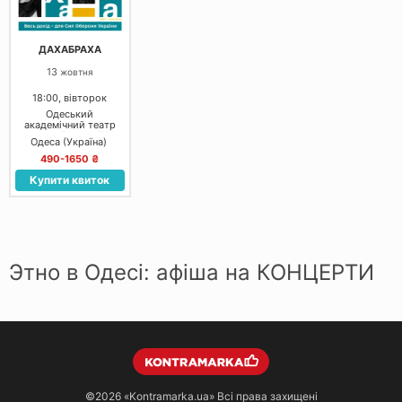
ДАХАБРАХА
13
жовтня
18:00, вівторок
Одеський
академічний театр
музичної комедії ім.
Одеса (Україна)
М. Водяного
490-1650 ₴
Купити квиток
Этно в Одесі: афіша на КОНЦЕРТИ
©2026
«Kontramarka.ua»
Всі права захищені