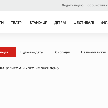
Додати подію
Особистий к
ТИ
ТЕАТР
STAND-UP
ДІТЯМ
ФЕСТИВАЛІ
ФІЛ
 події
Будь-яка дата
Сьогодні
На цьому тижні
м запитом нічого не знайдено