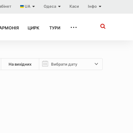
абінет
UA
Одеса
Каси
Інфо
...
АРМОНІЯ
ЦИРК
ТУРИ
На вихідних