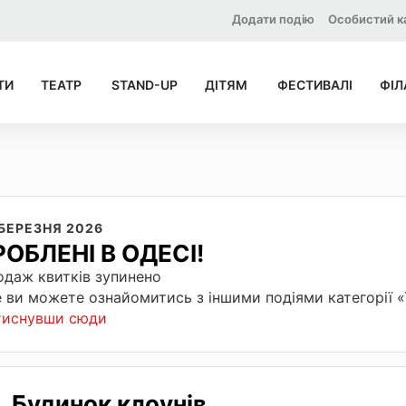
Додати подію
Особистий к
ТИ
ТЕАТР
STAND-UP
ДІТЯМ
ФЕСТИВАЛІ
ФІЛ
 БЕРЕЗНЯ 2026
РОБЛЕНІ В ОДЕСІ!
даж квитків зупинено
 ви можете ознайомитись з іншими подіями категорії 
тиснувши сюди
Будинок клоунів