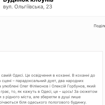
вул. Ольгіївська, 23
Поділ
 самій Одесі. Це освідчення в коханні. В коханні до
а сцені – парадоксальний дует, два народних
а улюблені Олег Філімонов і Олексій Горбунов, який
 грає, то, як кажуть в Одесі, це – щось! За сюжетом
и з рідного міста, але зберегли в душі лише
трічаються біля одеського пологового будинку.