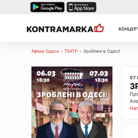
КОНЦЕР
Афіша Одеса
»
ТЕАТР
»
Зроблені в Одесі!
07
З
Про
Але
На