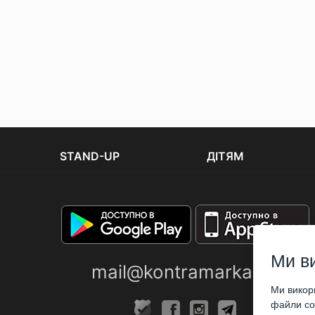
STAND-UP
ДІТЯМ
Ми в
mail@kontramarka.ua
Ми викори
файли coo