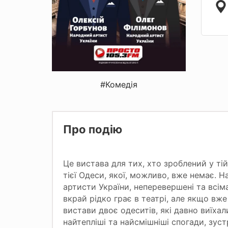
#Комедія
Про подію
Це вистава для тих, хто зроблений у тій
тієї Одеси, якої, можливо, вже немає. Н
артисти України, неперевершені та всім
вкрай рідко грає в театрі, але якщо вже
вистави двоє одеситів, які давно виїхал
найтепліші та найсмішніші спогади, зус