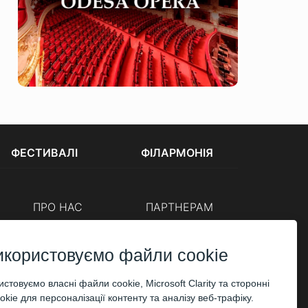
ФЕСТИВАЛІ
ФІЛАРМОНІЯ
ПРО НАС
ПАРТНЕРАМ
Каси
Організаторам
Корпоративним клієнтам
икористовуємо файли cookie
ОПЛАТА
стовуємо власні файли cookie, Microsoft Clarity та сторонні
kie для персоналізації контенту та аналізу веб-трафіку.