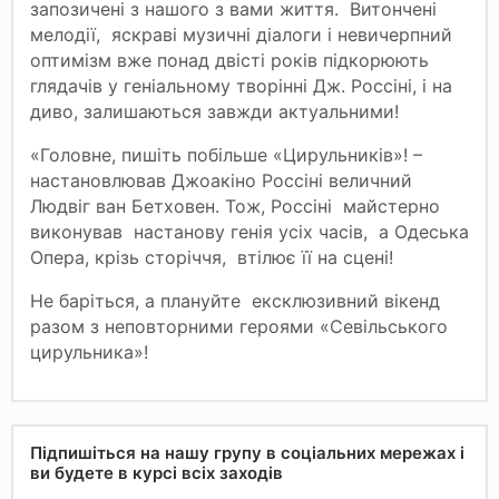
запозичені з нашого з вами життя. Витончені
мелодії, яскраві музичні діалоги і невичерпний
оптимізм вже понад двісті років підкорюють
глядачів у геніальному творінні Дж. Россіні, і на
диво, залишаються завжди актуальними!
«Головне, пишіть побільше «Цирульників»! –
настановлював Джоакіно Россіні величний
Людвіг ван Бетховен. Тож, Россіні майстерно
виконував настанову генія усіх часів, а Одеська
Опера, крізь сторіччя, втілює її на сцені!
Не баріться, а плануйте ексклюзивний вікенд
разом з неповторними героями «Севільського
цирульника»!
Підпишіться на нашу групу в соціальних мережах і
ви будете в курсі всіх заходів