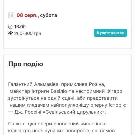
08 серп.
, субота
16:00
Купити квиток
260-800 грн
Про подію
Галантний Альмавіва, примхлива Розіна,
майстер інтриги Базіліо та нестримний Фігаро
зустрінуться на одній сцені, аби представити
нашим глядачам найпопулярнішу оперну історію
— Дж. Россіні «Севільський цирульник».
Сюжет цієї опери сповнений численною
кількістю неочікуваних поворотів, які немов