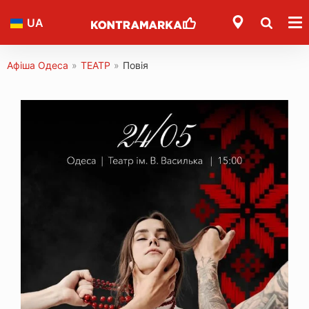
UA
Афіша Одеса
»
ТЕАТР
»
Повія