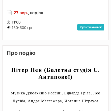
27 вер.
, неділя
11:00
Купити квиток
160-500 грн
Про подію
Пітер Пен (Балетна студія С.
Антипової)
Музика Джоаккіно Россіні, Едварда Гріга, Лео
Дуліба, Андре Мессажера, Йоганна Штрауса