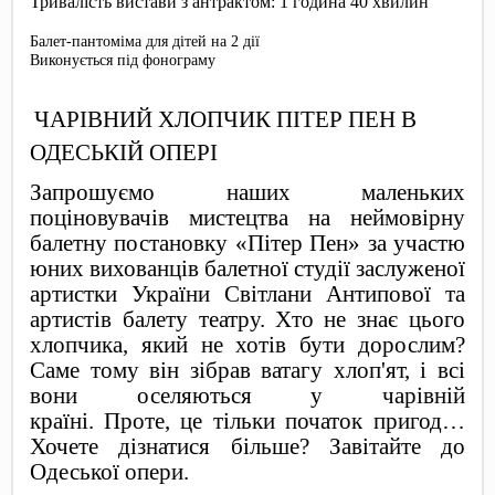
Тривалість вистави з антрактом: 1 година 40 хвилин
Балет-пантоміма для дітей на 2 дії
Виконується під фонограму
ЧАРІВНИЙ ХЛОПЧИК ПІТЕР ПЕН В
ОДЕСЬКІЙ ОПЕРІ
Запрошуємо наших маленьких
поціновувачів мистецтва на неймовірну
балетну постановку «Пітер Пен» за участю
юних вихованців балетної студії заслуженої
артистки України Світлани Антипової та
артистів балету театру.
Хто не знає цього
хлопчика, який не хотів бути дорослим?
Саме тому він зібрав ватагу хлоп'ят, і всі
вони оселяються у чарівній
країні.
Проте
,
це тільки початок пригод
…
Хочете дізнатися більше? Завітайте до
Одеської опери.