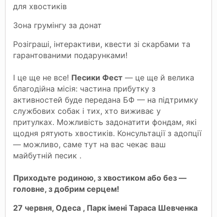
для хвостиків
Зона грумінгу за донат
Розіграші, інтерактиви, квести зі скарбами та
гарантованими подарунками!
І це ще не все!
Песики Фест
— це ще й велика
благодійна місія: частина прибутку з
активностей буде передана БФ — на підтримку
службових собак і тих, хто виживає у
притулках. Можливість задонатити фондам, які
щодня рятують хвостиків. Консультації з адопції
— можливо, саме тут на вас чекає ваш
майбутній песик .
Приходьте родиною, з хвостиком або без —
головне, з добрим серцем!
27 червня, Одеса , Парк імені Тараса Шевченка