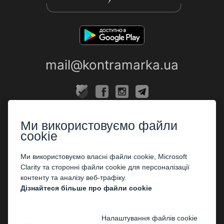
mail@kontramarka.ua
ПРО НАС
Ми використовуємо файли
Каси
cookie
ПАРТНЕРАМ
Ми використовуємо власні файли cookie, Microsoft
Clarity та сторонні файли cookie для персоналізації
Організаторам
контенту та аналізу веб-трафіку.
Корпоративним клієнтам
Дізнайтеся більше про файли cookie
ОПЛАТА
Налаштування файлів cookie