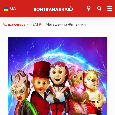
UA
Афіша Одеса
»
ТЕАТР
»
Мегащенята-Рятівники