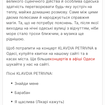
великого сценічного дійства й особлива одеська
здатність перетворювати будь-яку зустріч на
теплу, майже домашню розмову. Саме між цими
двома полюсами й народжується справжня
магія. Та, що не потребує пояснень. Та, після якої
виходиш на нічні одеські вулиці з відчуттям, ніби
море стало трохи ближчим, а музика ще
ріднішою.
Щоб потрапити на концерт KLAVDIA PETRIVNA в
Одесі, купуйте квитки на нашому сайті та в
касах міста. Ще більше
концертів в афіші Одеси
шукайте у нас на сайті.
Пісні KLAVDIA PETRIVNA:
Знайди мене
Барабан
Я щаслива (Лікарі кажуть)