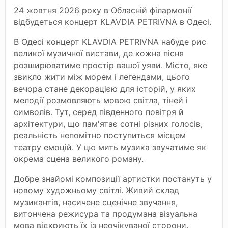
24 жовтня 2026 року в Обласній філармонії
відбудеться концерт KLAVDIA PETRIVNA в Одесі.
В Одесі концерт KLAVDIA PETRIVNA набуде рис
великої музичної вистави, де кожна пісня
розширюватиме простір вашої уяви. Місто, яке
звикло жити між морем і легендами, цього
вечора стане декорацією для історій, у яких
мелодії розмовляють мовою світла, тіней і
символів. Тут, серед південного повітря й
архітектури, що пам'ятає сотні різних голосів,
реальність непомітно поступиться місцем
театру емоцій. У цю мить музика звучатиме як
окрема сцена великого роману.
Добре знайомі композиції артистки постануть у
новому художньому світлі. Живий склад
музикантів, насичене сценічне звучання,
витончена режисура та продумана візуальна
мова відкриють їх із неочікуваної сторони.