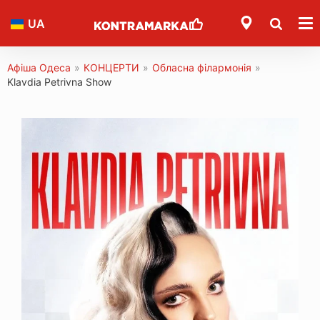
UA
Афіша Одеса
»
КОНЦЕРТИ
»
Обласна філармонія
»
Klavdia Petrivna Show