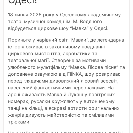
18 липня 2026 року у Одеському академічному
театрі музичної комедії ім. М. Водяного
відбудеться циркове шоу “Мавка” у Одесі.
Пориньте у чарівний світ “Мавки”, де легендарна
історія оживає в захопливому поєднанні
циркового мистецтва, акробатики та
театральної магії. Створене за мотивами
улюбленого мультфільму “Мавка. Лісова пісня” та
доповнене озвучкою від FIЇNKA, шоу розкриває
перед глядачами дивовижний лісовий всесвіт,
населений фантастичними персонажами. На
арені оживають Мавка й Лукаш у повітряних
номерах, русалки кружляють у витонченому
танці на кільці, а яскраві артисти оригінальних
жанрів дивують майстерністю та сміливими
трюками.