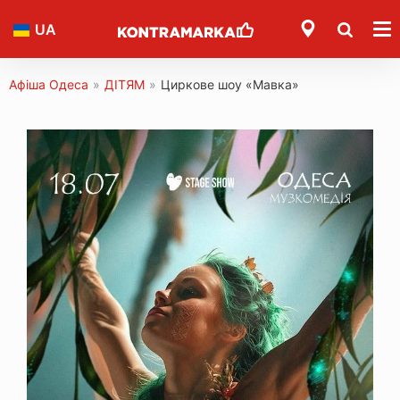
UA
Афіша Одеса
»
ДІТЯМ
»
Циркове шоу «Мавка»