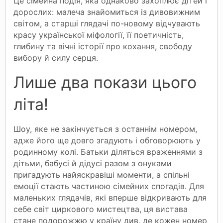
Це сімейна подія, яка однаково захоплює дітей і
дорослих: малеча знайомиться із дивовижним
світом, а старші глядачі по-новому відчувають
красу української міфології, її поетичність,
глибину та вічні історії про кохання, свободу
вибору й силу серця.
Лише два покази цього
літа!
Шоу, яке не закінчується з останнім номером,
адже його ще довго згадують і обговорюють у
родинному колі. Батьки діляться враженнями з
дітьми, бабусі й дідусі разом з онуками
пригадують найяскравіші моменти, а спільні
емоції стають частиною сімейних спогадів. Для
маленьких глядачів, які вперше відкривають для
себе світ циркового мистецтва, ця вистава
стане подорожжю у країну див, де кожен номер