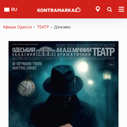
RU
Афиша Одесса
»
ТЕАТР
»
Дежавю