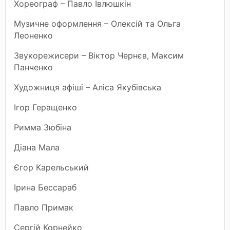
Хореограф – Павло Івлюшкін
Музичне оформлення – Олексій та Ольга
Леоненко
Звукорежисери – Віктор Чернєв, Максим
Панченко
Художниця афіші – Аліса Якубівська
Ігор Геращенко
Римма Зюбіна
Діана Мала
Єгор Карельський
Ірина Бессараб
Павло Примак
Сергій Корнейко