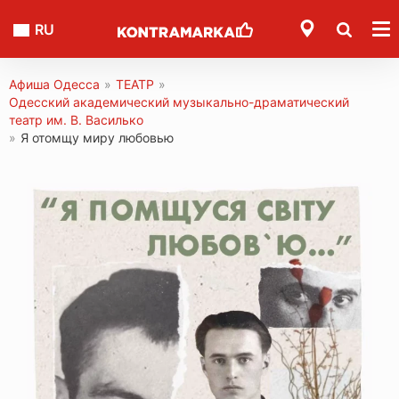
RU
Афиша Одесса
»
ТЕАТР
»
Одесский академический музыкально-драматический
театр им. В. Василько
»
Я отомщу миру любовью