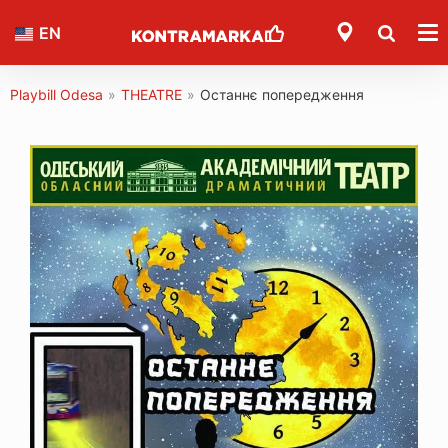
EN
Playbill Odesa
»
THEATRE
»
Останнє попередження