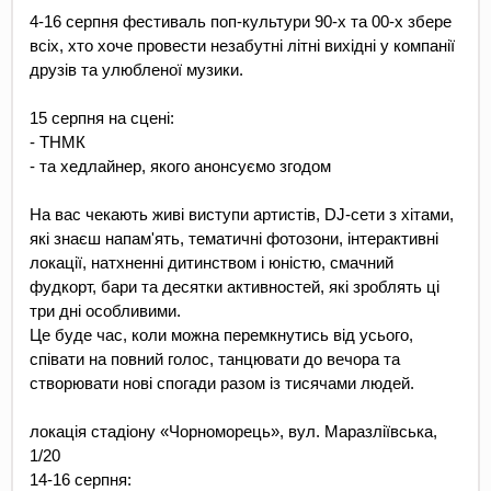
4-16 серпня фестиваль поп-культури 90-х та 00-х збере 
всіх, хто хоче провести незабутні літні вихідні у компанії 
друзів та улюбленої музики.
15 серпня на сцені:
- ТНМК
- та хедлайнер, якого анонсуємо згодом 
На вас чекають живі виступи артистів, DJ-сети з хітами, 
які знаєш напам'ять, тематичні фотозони, інтерактивні 
локації, натхненні дитинством і юністю, смачний 
фудкорт, бари та десятки активностей, які зроблять ці 
три дні особливими.
Це буде час, коли можна перемкнутись від усього, 
співати на повний голос, танцювати до вечора та 
створювати нові спогади разом із тисячами людей.
локація стадіону «Чорноморець», вул. Маразліївська, 
1/20
14-16 серпня: