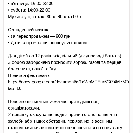
• пʼятниця: 16:00-22:00;
• субота: 14:00-22:00
Музика у dj-сетах: 80-х, 90-х та 00-х
Одноденний квиток:
• за передпродажем — 800 грн
• Дати здорожчання анонсуємо згодом
Для дітей до 12 років вхід вільний (у супроводі батьків). 
З собою заборонено проносити зброю, газові та перцеві 
балончики, напої та їжу. 
Правила фестивалю: 
https://docs.google.com/document/d/1dWpMTEur6GiZ4Mz5Cn
tab=t.0
Повернення квитків можливе при відміні події 
організаторами.
У випадку скасування події з причин оголошення дня 
жалоби або інших обставин, пов’язаних із воєнним 
станом, квитки автоматично переносяться на нову дату 